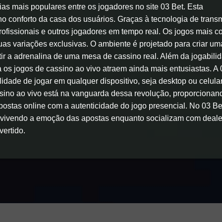
as mais populares entre os jogadores no site 03 Bet. Esta
o conforto da casa dos usuários. Graças à tecnologia de trans
profissionais e outros jogadores em tempo real. Os jogos mais 
uas variações exclusivas. O ambiente é projetado para criar um
ir a adrenalina de uma mesa de cassino real. Além da jogabili
os jogos de cassino ao vivo atraem ainda mais entusiastas. A 
lidade de jogar em qualquer dispositivo, seja desktop ou celul
ssino ao vivo está na vanguarda dessa revolução, proporcionan
stas online com a autenticidade do jogo presencial. No 03 Be
o, vivendo a emoção das apostas enquanto socializam com deale
vertido.