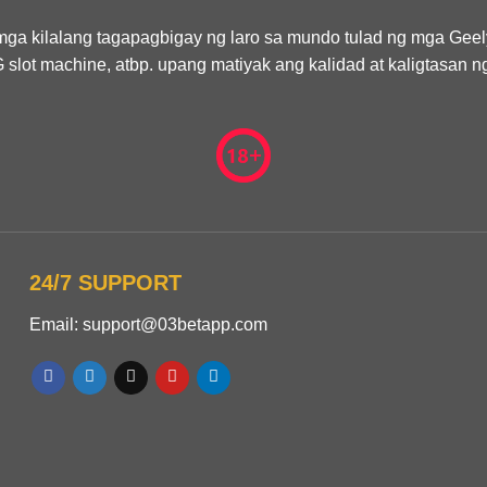
mga kilalang tagapagbigay ng laro sa mundo tulad ng mga Geel
 slot machine, atbp. upang matiyak ang kalidad at kaligtasan 
24/7 SUPPORT
Email: support@03betapp.com