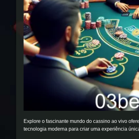
Explore o fascinante mundo do cassino ao vivo ofere
tecnologia moderna para criar uma experiência únic