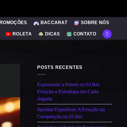
ROMOÇÕES
BACCARAT
SOBRE NÓS
ROLETA
DICAS
CONTATO
POSTS RECENTES
Explorando a Roleta no 03 Bet:
Emoção e Estratégia em Cada
Jogada
Apostas Esportivas: A Emoção da
Competição na 03 Bet